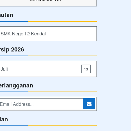
autan
SMK Negeri 2 Kendal
rsip 2026
Juli
13
erlangganan
lan