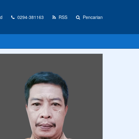
id
0294-381163
RSS
Pencarian